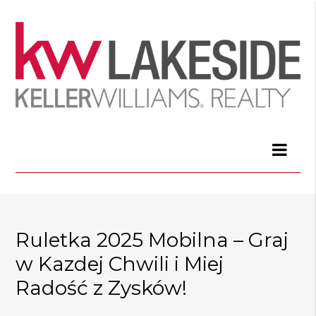
Ruletka 2025 Mobilna – Graj
w Kazdej Chwili i Miej
Radość z Zysków!