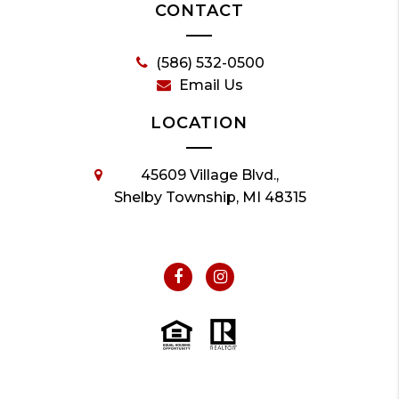
CONTACT
(586) 532-0500
Email Us
LOCATION
45609 Village Blvd.,
Shelby Township, MI 48315