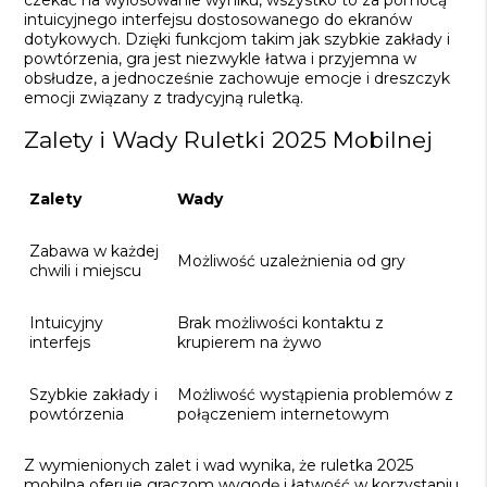
czekać na wylosowanie wyniku, wszystko to za pomocą
intuicyjnego interfejsu dostosowanego do ekranów
dotykowych. Dzięki funkcjom takim jak szybkie zakłady i
powtórzenia, gra jest niezwykle łatwa i przyjemna w
obsłudze, a jednocześnie zachowuje emocje i dreszczyk
emocji związany z tradycyjną ruletką.
Zalety i Wady Ruletki 2025 Mobilnej
Zalety
Wady
Zabawa w każdej
Możliwość uzależnienia od gry
chwili i miejscu
Intuicyjny
Brak możliwości kontaktu z
interfejs
krupierem na żywo
Szybkie zakłady i
Możliwość wystąpienia problemów z
powtórzenia
połączeniem internetowym
Z wymienionych zalet i wad wynika, że ruletka 2025
mobilna oferuje graczom wygodę i łatwość w korzystaniu