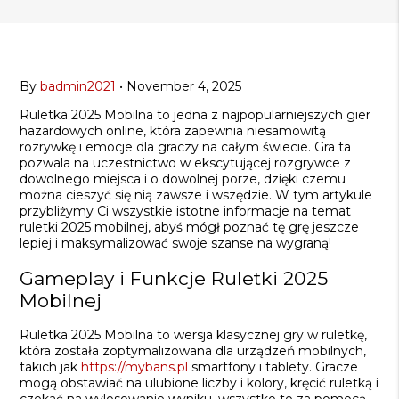
By
badmin2021
•
November 4, 2025
Ruletka 2025 Mobilna to jedna z najpopularniejszych gier
hazardowych online, która zapewnia niesamowitą
rozrywkę i emocje dla graczy na całym świecie. Gra ta
pozwala na uczestnictwo w ekscytującej rozgrywce z
dowolnego miejsca i o dowolnej porze, dzięki czemu
można cieszyć się nią zawsze i wszędzie. W tym artykule
przybliżymy Ci wszystkie istotne
informacje na temat
ruletki 2025 mobilnej, abyś mógł poznać tę grę jeszcze
lepiej i maksymalizować swoje szanse na wygraną!
Gameplay i Funkcje Ruletki 2025
Mobilnej
Ruletka 2025 Mobilna to wersja klasycznej gry w ruletkę,
która została zoptymalizowana dla urządzeń mobilnych,
takich jak
https://mybans.pl
smartfony i tablety. Gracze
mogą obstawiać na ulubione liczby i kolory, kręcić ruletką i