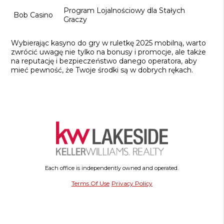
Program Lojalnościowy dla Stałych
Bob Casino
Graczy
Wybierając kasyno do gry w ruletkę 2025 mobilną, warto
zwrócić uwagę nie tylko na bonusy i promocje, ale także
na reputację i bezpieczeństwo danego operatora, aby
mieć pewność, że Twoje środki są w dobrych rękach.
Each office is independently owned and operated.
Terms Of Use
Privacy Policy